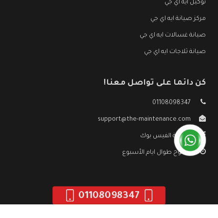
توكيل ايه اي جي
مركز صيانة ايه اي جي
صيانة غسالات ايه اي جي
صيانة ثلاجات ايه اي جي
كن دائما على تواصل معنا!
01108098347
support@the-maintenance.com
صفحة الفيس بوك
مفتوح طوال ايام الأسبوع
01108098347