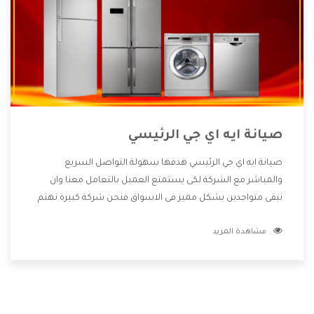
صيانة ايه اي جي الرئيسي
صيانة ايه اي جي الرئيسي هدفها سهولة التواصل السريع
والمباشر مع الشركة لكى يستمتع العميل بالتعامل معنا وان
نبقى متواجدين بشكل مميز فى الاسواق فنحن شركة كبيرة نهتم
بكل التفاصيل المهمة للعميل وان يستمتع بالخدمات التى تنفرد
مشاهدة المزيد
الشركة بها والتى تكون منها خدمة الصيانة التى تكون من أهم
الخدمات التى يرغب بها العميل لأنها تحافظ على كفاءة المنتج
كما أن شركة ايه اي جي تقدم لنا جميع الأجهزة التى نبحث عنها
وأقوى الأسعار التى تكون مناسبة لكثير من العملاء