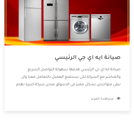
صيانة ايه اي جي الرئيسي
صيانة ايه اي جي الرئيسي هدفها سهولة التواصل السريع
والمباشر مع الشركة لكى يستمتع العميل بالتعامل معنا وان
نبقى متواجدين بشكل مميز فى الاسواق فنحن شركة كبيرة نهتم
بكل التفاصيل المهمة للعميل وان يستمتع بالخدمات التى تنفرد
مشاهدة المزيد
الشركة بها والتى تكون منها خدمة الصيانة التى تكون من أهم
الخدمات التى يرغب بها العميل لأنها تحافظ على كفاءة المنتج
كما أن شركة ايه اي جي تقدم لنا جميع الأجهزة التى نبحث عنها
وأقوى الأسعار التى تكون مناسبة لكثير من العملاء