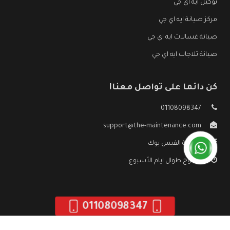
توكيل ايه اي جي
مركز صيانة ايه اي جي
صيانة غسالات ايه اي جي
صيانة ثلاجات ايه اي جي
كن دائما على تواصل معنا!
01108098347
support@the-maintenance.com
صفحة الفيس بوك
مفتوح طوال ايام الأسبوع
01108098347