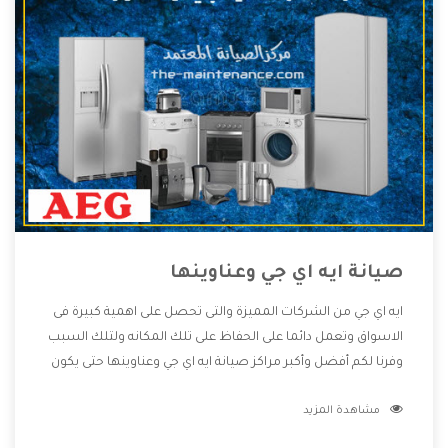
صيانة ايه اي جي وعناوينها
ايه اي جي من الشركات المميزة والتى تحصل على اهمية كبيرة فى
الاسواق وتعمل دائما على الحفاظ على تلك المكانه ولتلك السبب
وفرنا لكم أفضل وأكبر مراكز صيانة ايه اي جي وعناوينها حتى يكون
قريب من كل العملاء ويستطيع القيام بتصليح جميع المنتجات
مشاهدة المزيد
دون اى ازعاج كما أننا نهتم بكل ما يحتاجه المستهلك لكى نحافظ
على ثقتهم بنا ،وهتستمتع بأقوى العروض والخدمات ما بعد البيع