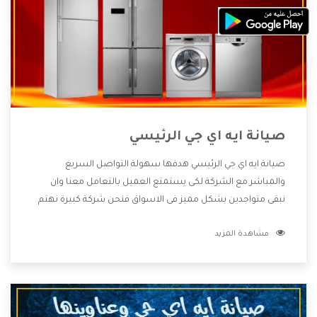
صيانة ايه اي جي الرئيسي
صيانة ايه اي جي الرئيسي هدفها سهولة التواصل السريع
والمباشر مع الشركة لكى يستمتع العميل بالتعامل معنا وان
نبقى متواجدين بشكل مميز فى الاسواق فنحن شركة كبيرة نهتم
بكل التفاصيل المهمة للعميل وان يستمتع بالخدمات التى تنفرد
مشاهدة المزيد
الشركة بها والتى تكون منها خدمة الصيانة التى تكون من أهم
الخدمات التى يرغب بها العميل لأنها تحافظ على كفاءة المنتج
كما أن شركة ايه اي جي تقدم لنا جميع الأجهزة التى نبحث عنها
وأقوى الأسعار التى تكون مناسبة لكثير من العملاء