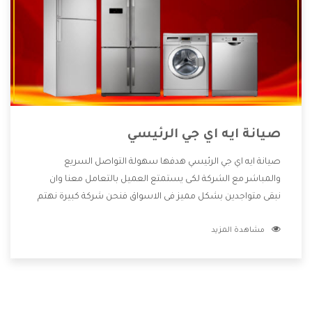
صيانة ايه اي جي الرئيسي
صيانة ايه اي جي الرئيسي هدفها سهولة التواصل السريع
والمباشر مع الشركة لكى يستمتع العميل بالتعامل معنا وان
نبقى متواجدين بشكل مميز فى الاسواق فنحن شركة كبيرة نهتم
بكل التفاصيل المهمة للعميل وان يستمتع بالخدمات التى تنفرد
مشاهدة المزيد
الشركة بها والتى تكون منها خدمة الصيانة التى تكون من أهم
الخدمات التى يرغب بها العميل لأنها تحافظ على كفاءة المنتج
كما أن شركة ايه اي جي تقدم لنا جميع الأجهزة التى نبحث عنها
وأقوى الأسعار التى تكون مناسبة لكثير من العملاء