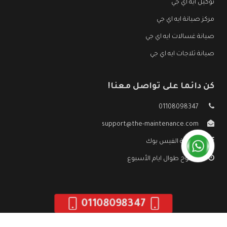
توكيل ايه اي جي
مركز صيانة ايه اي جي
صيانة غسالات ايه اي جي
صيانة ثلاجات ايه اي جي
كن دائما على تواصل معنا!
01108098347
support@the-maintenance.com
صفحة الفيس بوك
مفتوح طوال ايام الأسبوع
01108098347