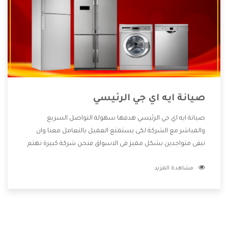
صيانة ايه اي جي الرئيسي
صيانة ايه اي جي الرئيسي هدفها سهولة التواصل السريع
والمباشر مع الشركة لكى يستمتع العميل بالتعامل معنا وان
نبقى متواجدين بشكل مميز فى الاسواق فنحن شركة كبيرة نهتم
بكل التفاصيل المهمة للعميل وان يستمتع بالخدمات التى تنفرد
مشاهدة المزيد
الشركة بها والتى تكون منها خدمة الصيانة التى تكون من أهم
الخدمات التى يرغب بها العميل لأنها تحافظ على كفاءة المنتج
كما أن شركة ايه اي جي تقدم لنا جميع الأجهزة التى نبحث عنها
وأقوى الأسعار التى تكون مناسبة لكثير من العملاء