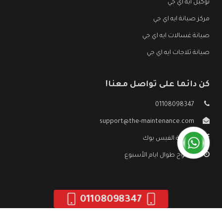
توكيل ايه اي جي
مركز صيانة ايه اي جي
صيانة غسالات ايه اي جي
صيانة ثلاجات ايه اي جي
كن دائما على تواصل معنا!
01108098347
support@the-maintenance.com
صفحة الفيس بوك
مفتوح طوال ايام الأسبوع
01108098347