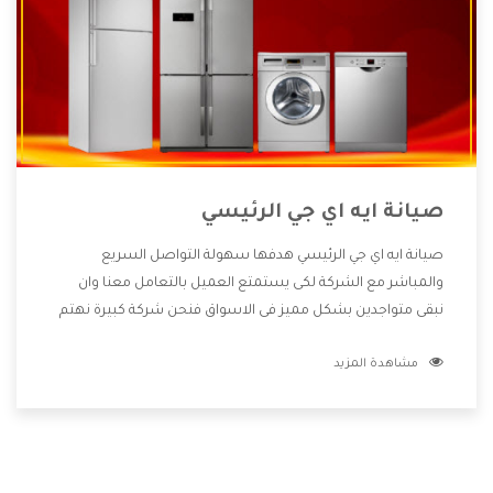
صيانة ايه اي جي الرئيسي
صيانة ايه اي جي الرئيسي هدفها سهولة التواصل السريع
والمباشر مع الشركة لكى يستمتع العميل بالتعامل معنا وان
نبقى متواجدين بشكل مميز فى الاسواق فنحن شركة كبيرة نهتم
بكل التفاصيل المهمة للعميل وان يستمتع بالخدمات التى تنفرد
مشاهدة المزيد
الشركة بها والتى تكون منها خدمة الصيانة التى تكون من أهم
الخدمات التى يرغب بها العميل لأنها تحافظ على كفاءة المنتج
كما أن شركة ايه اي جي تقدم لنا جميع الأجهزة التى نبحث عنها
وأقوى الأسعار التى تكون مناسبة لكثير من العملاء