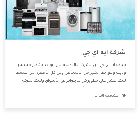
شركة ايه اي جي
شركة ايه اي جي من الشركات القديمة التى تتواجد بشكل مستمر
وثابت ويثق بها الكثير من الاشخاص وفى كل الأجهزة التى تقدمها
لأنها تعمل على تطوير كل ما يتوافر فى الأسواق ولأنها شركة
معروفة تهتم جدا بتوفير أفضل خدمات ما بعد البيع مع المنتجات
مشاهدة المزيد
وتقدم للعملاء أقوى العروض والخصومات التى تسهل على
المستهلك الاستمتاع بشراء جميع ما نقدمه لكم معنا هتجد كل
ما هو جديد وأفضل