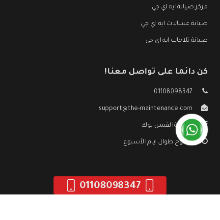
مركز صيانة ايه اي جي
صيانة غسالات ايه اي جي
صيانة ثلاجات ايه اي جي
كن دائما على تواصل معنا!
01108098347
support@the-maintenance.com
صفحة الفيس بوك
مفتوح طوال ايام الأسبوع
01108098347
جميع الحقوق محفوظه ©
صيانة ايه اي جي