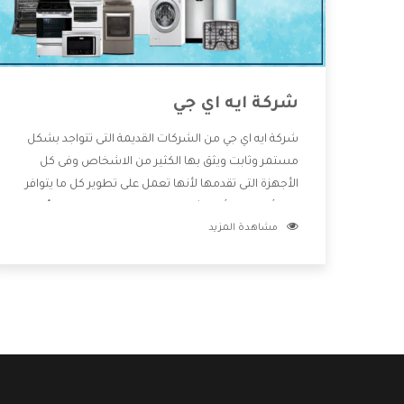
شركة ايه اي جي
شركة ايه اي جي من الشركات القديمة التى تتواجد بشكل
مستمر وثابت ويثق بها الكثير من الاشخاص وفى كل
الأجهزة التى تقدمها لأنها تعمل على تطوير كل ما يتوافر
فى الأسواق ولأنها شركة معروفة تهتم جدا بتوفير أفضل
مشاهدة المزيد
خدمات ما بعد البيع مع المنتجات وتقدم للعملاء أقوى
العروض والخصومات التى تسهل على المستهلك
الاستمتاع بشراء جميع ما نقدمه لكم معنا هتجد كل ما
هو جديد وأفضل