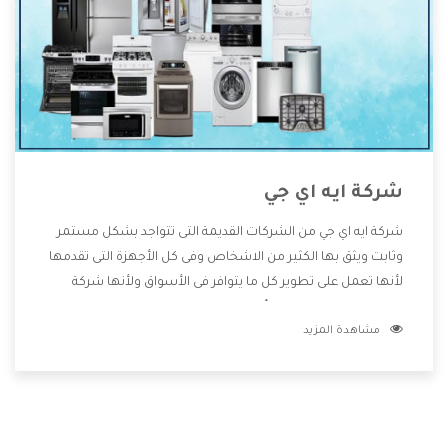
شركة ايه اي جي
شركة ايه اي جي من الشركات القديمة التى تتواجد بشكل مستمر
وثابت ويثق بها الكثير من الاشخاص وفى كل الأجهزة التى تقدمها
لأنها تعمل على تطوير كل ما يتوافر فى الأسواق ولأنها شركة
معروفة تهتم جدا بتوفير أفضل خدمات ما بعد البيع مع المنتجات
مشاهدة المزيد
وتقدم للعملاء أقوى العروض والخصومات التى تسهل على
المستهلك الاستمتاع بشراء جميع ما نقدمه لكم معنا هتجد كل
ما هو جديد وأفضل