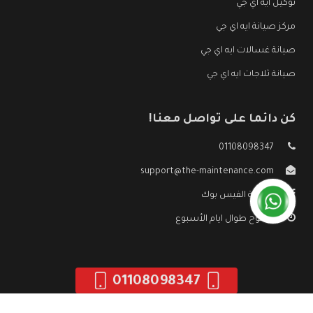
توكيل ايه اي جي
مركز صيانة ايه اي جي
صيانة غسالات ايه اي جي
صيانة ثلاجات ايه اي جي
كن دائما على تواصل معنا!
01108098347
support@the-maintenance.com
صفحة الفيس بوك
مفتوح طوال ايام الأسبوع
01108098347