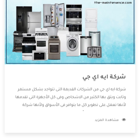
شركة ايه اي جي
شركة ايه اي جي من الشركات القديمة التى تتواجد بشكل مستمر
وثابت ويثق بها الكثير من الاشخاص وفى كل الأجهزة التى تقدمها
لأنها تعمل على تطوير كل ما يتوافر فى الأسواق ولأنها شركة
معروفة تهتم جدا بتوفير أفضل خدمات ما بعد البيع مع المنتجات
مشاهدة المزيد
وتقدم للعملاء أقوى العروض والخصومات التى تسهل على
المستهلك الاستمتاع بشراء جميع ما نقدمه لكم معنا هتجد كل
ما هو جديد وأفضل