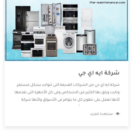
شركة ايه اي جي
شركة ايه اي جي من الشركات القديمة التى تتواجد بشكل مستمر
وثابت ويثق بها الكثير من الاشخاص وفى كل الأجهزة التى تقدمها
لأنها تعمل على تطوير كل ما يتوافر فى الأسواق ولأنها شركة
معروفة تهتم جدا بتوفير أفضل خدمات ما بعد البيع مع المنتجات
مشاهدة المزيد
وتقدم للعملاء أقوى العروض والخصومات التى تسهل على
المستهلك الاستمتاع بشراء جميع ما نقدمه لكم معنا هتجد كل
ما هو جديد وأفضل