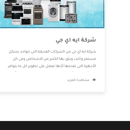
شركة ايه اي جي
شركة ايه اي جي من الشركات القديمة التى تتواجد بشكل
مستمر وثابت ويثق بها الكثير من الاشخاص وفى كل
الأجهزة التى تقدمها لأنها تعمل على تطوير كل ما يتوافر
فى الأسواق ولأنها شركة معروفة تهتم جدا بتوفير أفضل
مشاهدة المزيد
خدمات ما بعد البيع مع المنتجات وتقدم للعملاء أقوى
العروض والخصومات التى تسهل على المستهلك
الاستمتاع بشراء جميع ما نقدمه لكم معنا هتجد كل ما
هو جديد وأفضل