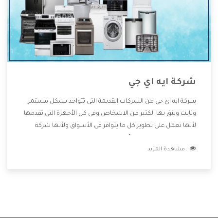
شركة ايه اي جي
شركة ايه اي جي من الشركات القديمة التى تتواجد بشكل مستمر
وثابت ويثق بها الكثير من الاشخاص وفى كل الأجهزة التى تقدمها
لأنها تعمل على تطوير كل ما يتوافر فى الأسواق ولأنها شركة
معروفة تهتم جدا بتوفير أفضل خدمات ما بعد البيع مع المنتجات
مشاهدة المزيد
وتقدم للعملاء أقوى العروض والخصومات التى تسهل على
المستهلك الاستمتاع بشراء جميع ما نقدمه لكم معنا هتجد كل
ما هو جديد وأفضل