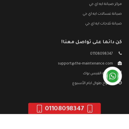
مركز صيانة ايه اي جي
صيانة غسالات ايه اي جي
صيانة ثلاجات ايه اي جي
كن دائما على تواصل معنا!
01108098347
support@the-maintenance.com
صفحة الفيس بوك
مفتوح طوال ايام الأسبوع
01108098347
جميع الحقوق محفوظه ©
صيانة ايه اي جي