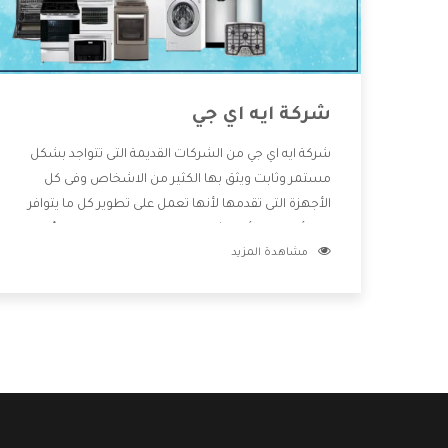
شركة ايه اي جي
شركة ايه اي جي من الشركات القديمة التى تتواجد بشكل
مستمر وثابت ويثق بها الكثير من الاشخاص وفى كل
الأجهزة التى تقدمها لأنها تعمل على تطوير كل ما يتوافر
فى الأسواق ولأنها شركة معروفة تهتم جدا بتوفير أفضل
مشاهدة المزيد
خدمات ما بعد البيع مع المنتجات وتقدم للعملاء أقوى
العروض والخصومات التى تسهل على المستهلك
الاستمتاع بشراء جميع ما نقدمه لكم معنا هتجد كل ما
هو جديد وأفضل