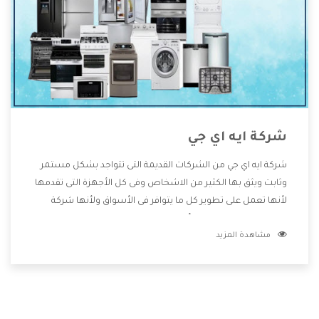
شركة ايه اي جي
شركة ايه اي جي من الشركات القديمة التى تتواجد بشكل مستمر
وثابت ويثق بها الكثير من الاشخاص وفى كل الأجهزة التى تقدمها
لأنها تعمل على تطوير كل ما يتوافر فى الأسواق ولأنها شركة
معروفة تهتم جدا بتوفير أفضل خدمات ما بعد البيع مع المنتجات
مشاهدة المزيد
وتقدم للعملاء أقوى العروض والخصومات التى تسهل على
المستهلك الاستمتاع بشراء جميع ما نقدمه لكم معنا هتجد كل
ما هو جديد وأفضل