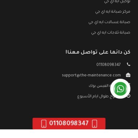
توكيل ايه اي جي
مركز صيانة ايه اي جي
صيانة غسالات ايه اي جي
صيانة ثلاجات ايه اي جي
كن دائما على تواصل معنا!
01108098347
support@the-maintenance.com
صفحة الفيس بوك
مفتوح طوال ايام الأسبوع
01108098347