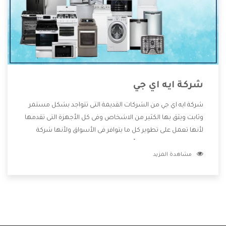
شركة ايه اي جي
شركة ايه اي جي من الشركات القديمة التى تتواجد بشكل مستمر
وثابت ويثق بها الكثير من الاشخاص وفى كل الأجهزة التى تقدمها
لأنها تعمل على تطوير كل ما يتوافر فى الأسواق ولأنها شركة
معروفة تهتم جدا بتوفير أفضل خدمات ما بعد البيع مع المنتجات
مشاهدة المزيد
وتقدم للعملاء أقوى العروض والخصومات التى تسهل على
المستهلك الاستمتاع بشراء جميع ما نقدمه لكم معنا هتجد كل
ما هو جديد وأفضل