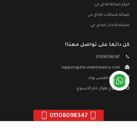
مركز صيانة ايه اي جي
صيانة غسالات ايه اي جي
صيانة ثلاجات ايه اي جي
كن دائما على تواصل معنا!
01108098347
support@the-maintenance.com
صفحة الفيس بوك
مفتوح طوال ايام الأسبوع
01108098347
جميع الحقوق محفوظه ©
صيانة ايه اي جي