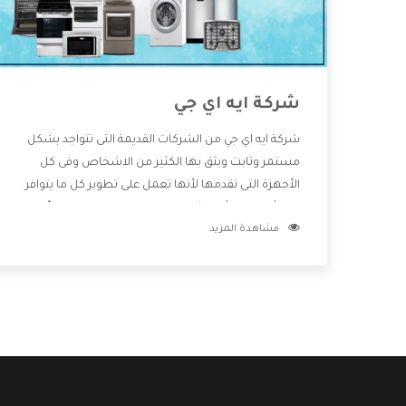
شركة ايه اي جي
شركة ايه اي جي من الشركات القديمة التى تتواجد بشكل
مستمر وثابت ويثق بها الكثير من الاشخاص وفى كل
الأجهزة التى تقدمها لأنها تعمل على تطوير كل ما يتوافر
فى الأسواق ولأنها شركة معروفة تهتم جدا بتوفير أفضل
مشاهدة المزيد
خدمات ما بعد البيع مع المنتجات وتقدم للعملاء أقوى
العروض والخصومات التى تسهل على المستهلك
الاستمتاع بشراء جميع ما نقدمه لكم معنا هتجد كل ما
هو جديد وأفضل