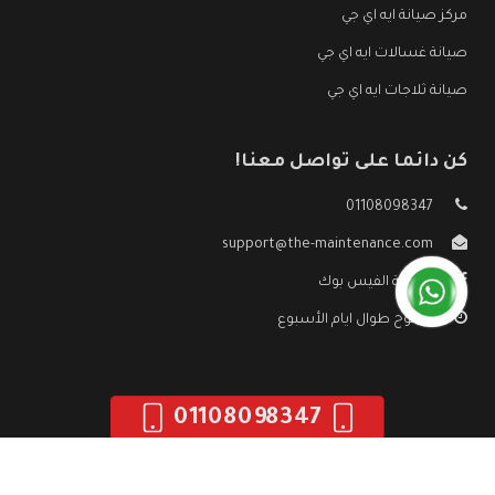
مركز صيانة ايه اي جي
صيانة غسالات ايه اي جي
صيانة ثلاجات ايه اي جي
كن دائما على تواصل معنا!
01108098347
support@the-maintenance.com
صفحة الفيس بوك
مفتوح طوال ايام الأسبوع
01108098347
جميع الحقوق محفوظه ©
صيانة ايه اي جي