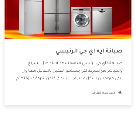
صيانة ايه اي جي الرئيسي
صيانة ايه اي جي الرئيسي هدفها سهولة التواصل السريع
والمباشر مع الشركة لكى يستمتع العميل بالتعامل معنا وان
نبقى متواجدين بشكل مميز فى الاسواق فنحن شركة كبيرة نهتم
بكل التفاصيل المهمة للعميل وان يستمتع بالخدمات التى تنفرد
مشاهدة المزيد
الشركة بها والتى تكون منها خدمة الصيانة التى تكون من أهم
الخدمات التى يرغب بها العميل لأنها تحافظ على كفاءة المنتج
كما أن شركة ايه اي جي تقدم لنا جميع الأجهزة التى نبحث عنها
وأقوى الأسعار التى تكون مناسبة لكثير من العملاء