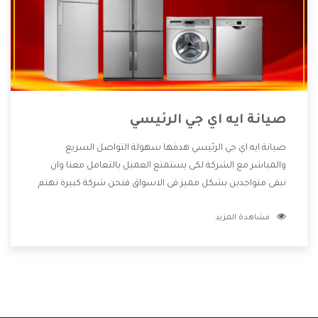
صيانة ايه اي جي الرئيسي
صيانة ايه اي جي الرئيسي هدفها سهولة التواصل السريع
والمباشر مع الشركة لكى يستمتع العميل بالتعامل معنا وان
نبقى متواجدين بشكل مميز فى الاسواق فنحن شركة كبيرة نهتم
بكل التفاصيل المهمة للعميل وان يستمتع بالخدمات التى تنفرد
مشاهدة المزيد
الشركة بها والتى تكون منها خدمة الصيانة التى تكون من أهم
الخدمات التى يرغب بها العميل لأنها تحافظ على كفاءة المنتج
كما أن شركة ايه اي جي تقدم لنا جميع الأجهزة التى نبحث عنها
وأقوى الأسعار التى تكون مناسبة لكثير من العملاء