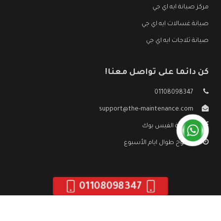
مركز صيانة ايه اي جي
صيانة غسالات ايه اي جي
صيانة ثلاجات ايه اي جي
كن دائما على تواصل معنا!
01108098347
support@the-maintenance.com
صفحة الفيس بوك
مفتوح طوال ايام الأسبوع
01108098347
جميع الحقوق محفوظه ©
صيانة ايه اي جي