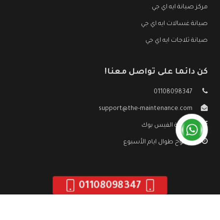
مركز صيانة ايه اي جي
صيانة غسالات ايه اي جي
صيانة ثلاجات ايه اي جي
كن دائما على تواصل معنا!
01108098347
support@the-maintenance.com
صفحة الفيس بوك
مفتوح طوال ايام الأسبوع
01108098347
جميع الحقوق محفوظه ©
صيانة ايه اي جي