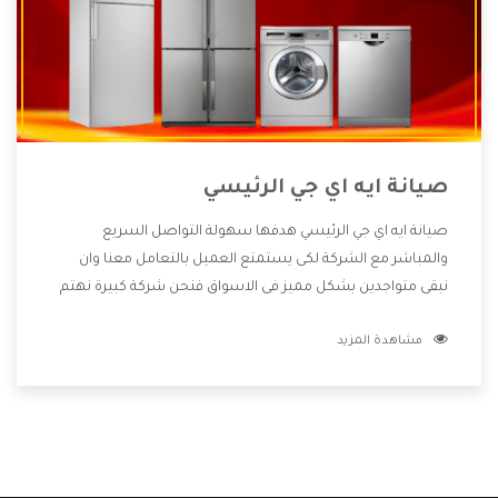
صيانة ايه اي جي الرئيسي
صيانة ايه اي جي الرئيسي هدفها سهولة التواصل السريع
والمباشر مع الشركة لكى يستمتع العميل بالتعامل معنا وان
نبقى متواجدين بشكل مميز فى الاسواق فنحن شركة كبيرة نهتم
بكل التفاصيل المهمة للعميل وان يستمتع بالخدمات التى تنفرد
مشاهدة المزيد
الشركة بها والتى تكون منها خدمة الصيانة التى تكون من أهم
الخدمات التى يرغب بها العميل لأنها تحافظ على كفاءة المنتج
كما أن شركة ايه اي جي تقدم لنا جميع الأجهزة التى نبحث عنها
وأقوى الأسعار التى تكون مناسبة لكثير من العملاء