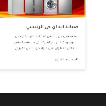
صيانة ايه اي جي الرئيسي
صيانة ايه اي جي الرئيسي هدفها سهولة التواصل
السريع والمباشر مع الشركة لكى يستمتع العميل
بالتعامل معنا وان نبقى متواجدين بشكل مميز فى
الاسواق فنحن شركة كبيرة نهتم بكل التفاصيل المهمة
مشاهدة المزيد
للعميل وان يستمتع بالخدمات التى تنفرد الشركة بها
والتى تكون منها خدمة الصيانة التى تكون من أهم
الخدمات التى يرغب بها العميل لأنها تحافظ على كفاءة
المنتج كما أن شركة ايه اي جي تقدم لنا جميع الأجهزة التى
نبحث عنها وأقوى الأسعار التى تكون مناسبة لكثير من
العملاء