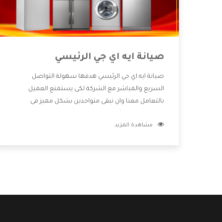
صيانة ايه اي جي الرئيسي
صيانة ايه اي جي الرئيسي هدفها سهولة التواصل
السريع والمباشر مع الشركة لكى يستمتع العميل
بالتعامل معنا وان نبقى متواجدين بشكل مميز فى
الاسواق فنحن شركة كبيرة نهتم بكل التفاصيل المهمة
مشاهدة المزيد
للعميل وان يستمتع بالخدمات التى تنفرد الشركة بها
والتى تكون منها خدمة الصيانة التى تكون من أهم
الخدمات التى يرغب بها العميل لأنها تحافظ على كفاءة
المنتج كما أن شركة ايه اي جي تقدم لنا جميع الأجهزة التى
نبحث عنها وأقوى الأسعار التى تكون مناسبة لكثير من
العملاء