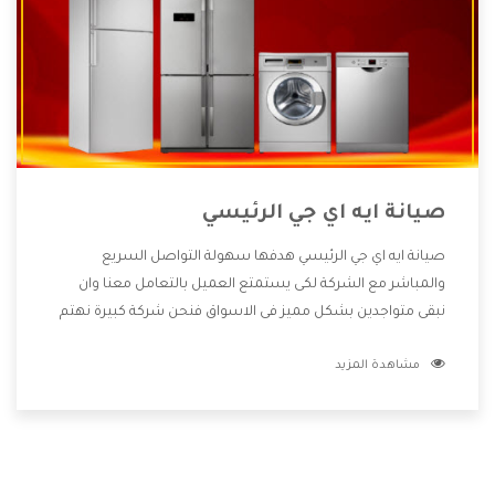
صيانة ايه اي جي الرئيسي
صيانة ايه اي جي الرئيسي هدفها سهولة التواصل السريع
والمباشر مع الشركة لكى يستمتع العميل بالتعامل معنا وان
نبقى متواجدين بشكل مميز فى الاسواق فنحن شركة كبيرة نهتم
بكل التفاصيل المهمة للعميل وان يستمتع بالخدمات التى تنفرد
مشاهدة المزيد
الشركة بها والتى تكون منها خدمة الصيانة التى تكون من أهم
الخدمات التى يرغب بها العميل لأنها تحافظ على كفاءة المنتج
كما أن شركة ايه اي جي تقدم لنا جميع الأجهزة التى نبحث عنها
وأقوى الأسعار التى تكون مناسبة لكثير من العملاء