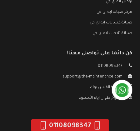
توكيل ايه اي جي
مركز صيانة ايه اي جي
صيانة غسالات ايه اي جي
صيانة ثلاجات ايه اي جي
كن دائما على تواصل معنا!
01108098347
support@the-maintenance.com
صفحة الفيس بوك
مفتوح طوال ايام الأسبوع
01108098347