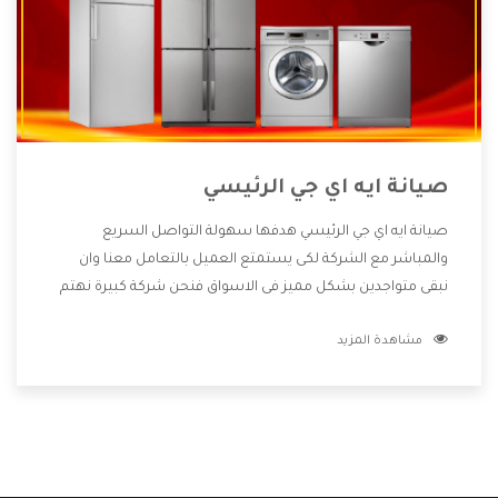
صيانة ايه اي جي الرئيسي
صيانة ايه اي جي الرئيسي هدفها سهولة التواصل السريع
والمباشر مع الشركة لكى يستمتع العميل بالتعامل معنا وان
نبقى متواجدين بشكل مميز فى الاسواق فنحن شركة كبيرة نهتم
بكل التفاصيل المهمة للعميل وان يستمتع بالخدمات التى تنفرد
مشاهدة المزيد
الشركة بها والتى تكون منها خدمة الصيانة التى تكون من أهم
الخدمات التى يرغب بها العميل لأنها تحافظ على كفاءة المنتج
كما أن شركة ايه اي جي تقدم لنا جميع الأجهزة التى نبحث عنها
وأقوى الأسعار التى تكون مناسبة لكثير من العملاء