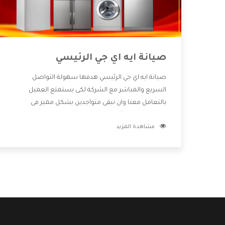
صيانة ايه اي جي الرئيسي
صيانة ايه اي جي الرئيسي هدفها سهولة التواصل
السريع والمباشر مع الشركة لكى يستمتع العميل
بالتعامل معنا وان نبقى متواجدين بشكل مميز فى
الاسواق فنحن شركة كبيرة نهتم بكل التفاصيل المهمة
مشاهدة المزيد
للعميل وان يستمتع بالخدمات التى تنفرد الشركة بها
والتى تكون منها خدمة الصيانة التى تكون من أهم
الخدمات التى يرغب بها العميل لأنها تحافظ على كفاءة
المنتج كما أن شركة ايه اي جي تقدم لنا جميع الأجهزة التى
نبحث عنها وأقوى الأسعار التى تكون مناسبة لكثير من
العملاء