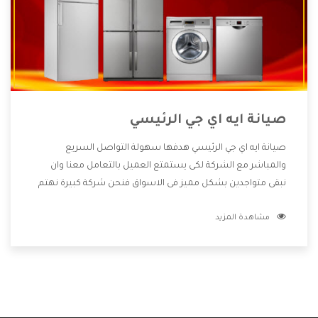
صيانة ايه اي جي الرئيسي
صيانة ايه اي جي الرئيسي هدفها سهولة التواصل السريع
والمباشر مع الشركة لكى يستمتع العميل بالتعامل معنا وان
نبقى متواجدين بشكل مميز فى الاسواق فنحن شركة كبيرة نهتم
بكل التفاصيل المهمة للعميل وان يستمتع بالخدمات التى تنفرد
مشاهدة المزيد
الشركة بها والتى تكون منها خدمة الصيانة التى تكون من أهم
الخدمات التى يرغب بها العميل لأنها تحافظ على كفاءة المنتج
كما أن شركة ايه اي جي تقدم لنا جميع الأجهزة التى نبحث عنها
وأقوى الأسعار التى تكون مناسبة لكثير من العملاء