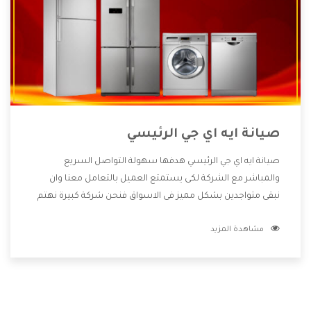
صيانة ايه اي جي الرئيسي
صيانة ايه اي جي الرئيسي هدفها سهولة التواصل السريع
والمباشر مع الشركة لكى يستمتع العميل بالتعامل معنا وان
نبقى متواجدين بشكل مميز فى الاسواق فنحن شركة كبيرة نهتم
بكل التفاصيل المهمة للعميل وان يستمتع بالخدمات التى تنفرد
مشاهدة المزيد
الشركة بها والتى تكون منها خدمة الصيانة التى تكون من أهم
الخدمات التى يرغب بها العميل لأنها تحافظ على كفاءة المنتج
كما أن شركة ايه اي جي تقدم لنا جميع الأجهزة التى نبحث عنها
وأقوى الأسعار التى تكون مناسبة لكثير من العملاء