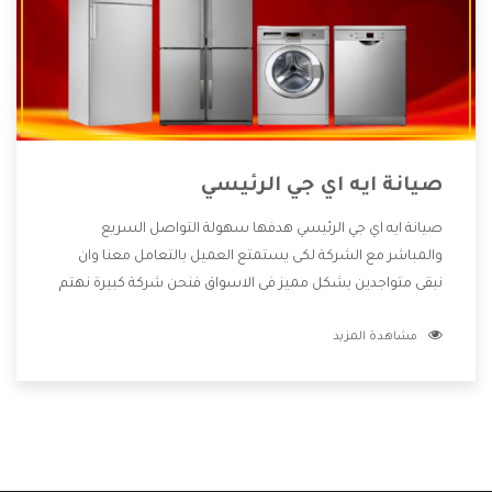
صيانة ايه اي جي الرئيسي
صيانة ايه اي جي الرئيسي هدفها سهولة التواصل السريع
والمباشر مع الشركة لكى يستمتع العميل بالتعامل معنا وان
نبقى متواجدين بشكل مميز فى الاسواق فنحن شركة كبيرة نهتم
بكل التفاصيل المهمة للعميل وان يستمتع بالخدمات التى تنفرد
مشاهدة المزيد
الشركة بها والتى تكون منها خدمة الصيانة التى تكون من أهم
الخدمات التى يرغب بها العميل لأنها تحافظ على كفاءة المنتج
كما أن شركة ايه اي جي تقدم لنا جميع الأجهزة التى نبحث عنها
وأقوى الأسعار التى تكون مناسبة لكثير من العملاء