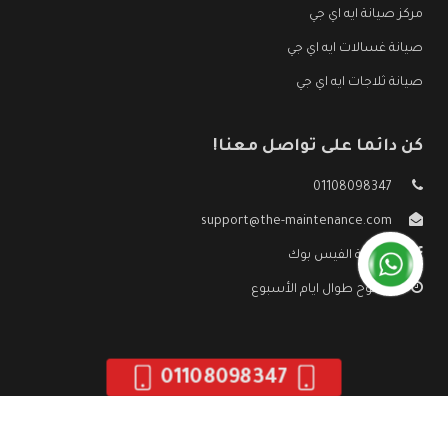
مركز صيانة ايه اي جي
صيانة غسالات ايه اي جي
صيانة ثلاجات ايه اي جي
كن دائما على تواصل معنا!
01108098347
support@the-maintenance.com
صفحة الفيس بوك
مفتوح طوال ايام الأسبوع
01108098347
جميع الحقوق محفوظه ©
صيانة ايه اي جي