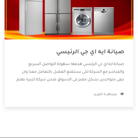
صيانة ايه اي جي الرئيسي
صيانة ايه اي جي الرئيسي هدفها سهولة التواصل السريع
والمباشر مع الشركة لكى يستمتع العميل بالتعامل معنا وان
نبقى متواجدين بشكل مميز فى الاسواق فنحن شركة كبيرة نهتم
بكل التفاصيل المهمة للعميل وان يستمتع بالخدمات التى تنفرد
مشاهدة المزيد
الشركة بها والتى تكون منها خدمة الصيانة التى تكون من أهم
الخدمات التى يرغب بها العميل لأنها تحافظ على كفاءة المنتج
كما أن شركة ايه اي جي تقدم لنا جميع الأجهزة التى نبحث عنها
وأقوى الأسعار التى تكون مناسبة لكثير من العملاء