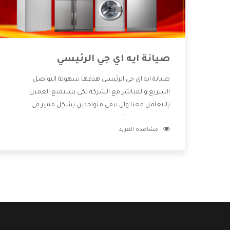
صيانة ايه اي جي الرئيسي
صيانة ايه اي جي الرئيسي هدفها سهولة التواصل
السريع والمباشر مع الشركة لكى يستمتع العميل
بالتعامل معنا وان نبقى متواجدين بشكل مميز فى
الاسواق فنحن شركة كبيرة نهتم بكل التفاصيل المهمة
مشاهدة المزيد
للعميل وان يستمتع بالخدمات التى تنفرد الشركة بها
والتى تكون منها خدمة الصيانة التى تكون من أهم
الخدمات التى يرغب بها العميل لأنها تحافظ على كفاءة
المنتج كما أن شركة ايه اي جي تقدم لنا جميع الأجهزة التى
نبحث عنها وأقوى الأسعار التى تكون مناسبة لكثير من
العملاء