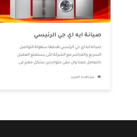
صيانة ايه اي جي الرئيسي
صيانة ايه اي جي الرئيسي هدفها سهولة التواصل
السريع والمباشر مع الشركة لكى يستمتع العميل
بالتعامل معنا وان نبقى متواجدين بشكل مميز فى
الاسواق فنحن شركة كبيرة نهتم بكل التفاصيل المهمة
مشاهدة المزيد
للعميل وان يستمتع بالخدمات التى تنفرد الشركة بها
والتى تكون منها خدمة الصيانة التى تكون من أهم
الخدمات التى يرغب بها العميل لأنها تحافظ على كفاءة
المنتج كما أن شركة ايه اي جي تقدم لنا جميع الأجهزة التى
نبحث عنها وأقوى الأسعار التى تكون مناسبة لكثير من
العملاء