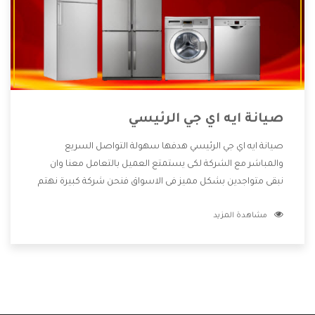
صيانة ايه اي جي الرئيسي
صيانة ايه اي جي الرئيسي هدفها سهولة التواصل السريع
والمباشر مع الشركة لكى يستمتع العميل بالتعامل معنا وان
نبقى متواجدين بشكل مميز فى الاسواق فنحن شركة كبيرة نهتم
بكل التفاصيل المهمة للعميل وان يستمتع بالخدمات التى تنفرد
مشاهدة المزيد
الشركة بها والتى تكون منها خدمة الصيانة التى تكون من أهم
الخدمات التى يرغب بها العميل لأنها تحافظ على كفاءة المنتج
كما أن شركة ايه اي جي تقدم لنا جميع الأجهزة التى نبحث عنها
وأقوى الأسعار التى تكون مناسبة لكثير من العملاء