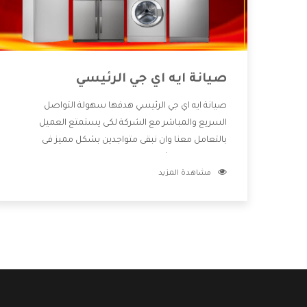
صيانة ايه اي جي الرئيسي
صيانة ايه اي جي الرئيسي هدفها سهولة التواصل
السريع والمباشر مع الشركة لكى يستمتع العميل
بالتعامل معنا وان نبقى متواجدين بشكل مميز فى
الاسواق فنحن شركة كبيرة نهتم بكل التفاصيل المهمة
مشاهدة المزيد
للعميل وان يستمتع بالخدمات التى تنفرد الشركة بها
والتى تكون منها خدمة الصيانة التى تكون من أهم
الخدمات التى يرغب بها العميل لأنها تحافظ على كفاءة
المنتج كما أن شركة ايه اي جي تقدم لنا جميع الأجهزة التى
نبحث عنها وأقوى الأسعار التى تكون مناسبة لكثير من
العملاء