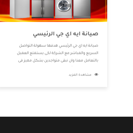
صيانة ايه اي جي الرئيسي
صيانة ايه اي جي الرئيسي هدفها سهولة التواصل
السريع والمباشر مع الشركة لكى يستمتع العميل
بالتعامل معنا وان نبقى متواجدين بشكل مميز فى
الاسواق فنحن شركة كبيرة نهتم بكل التفاصيل المهمة
مشاهدة المزيد
للعميل وان يستمتع بالخدمات التى تنفرد الشركة بها
والتى تكون منها خدمة الصيانة التى تكون من أهم
الخدمات التى يرغب بها العميل لأنها تحافظ على كفاءة
المنتج كما أن شركة ايه اي جي تقدم لنا جميع الأجهزة التى
نبحث عنها وأقوى الأسعار التى تكون مناسبة لكثير من
العملاء