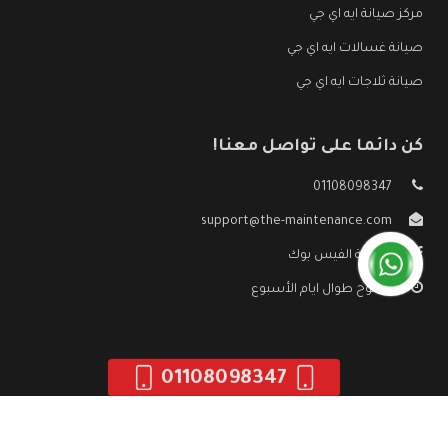
مركز صيانة ايه اي جي
صيانة غسالات ايه اي جي
صيانة ثلاجات ايه اي جي
كن دائما على تواصل معنا!
01108098347
support@the-maintenance.com
صفحة الفيس بوك
مفتوح طوال ايام الأسبوع
01108098347
جميع الحقوق محفوظه ©
صيانة ايه اي جي