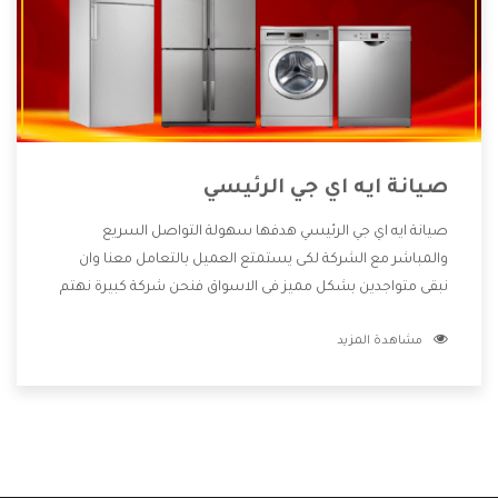
صيانة ايه اي جي الرئيسي
صيانة ايه اي جي الرئيسي هدفها سهولة التواصل السريع
والمباشر مع الشركة لكى يستمتع العميل بالتعامل معنا وان
نبقى متواجدين بشكل مميز فى الاسواق فنحن شركة كبيرة نهتم
بكل التفاصيل المهمة للعميل وان يستمتع بالخدمات التى تنفرد
مشاهدة المزيد
الشركة بها والتى تكون منها خدمة الصيانة التى تكون من أهم
الخدمات التى يرغب بها العميل لأنها تحافظ على كفاءة المنتج
كما أن شركة ايه اي جي تقدم لنا جميع الأجهزة التى نبحث عنها
وأقوى الأسعار التى تكون مناسبة لكثير من العملاء