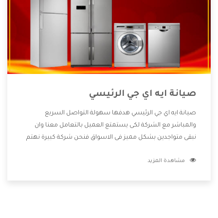
صيانة ايه اي جي الرئيسي
صيانة ايه اي جي الرئيسي هدفها سهولة التواصل السريع
والمباشر مع الشركة لكى يستمتع العميل بالتعامل معنا وان
نبقى متواجدين بشكل مميز فى الاسواق فنحن شركة كبيرة نهتم
بكل التفاصيل المهمة للعميل وان يستمتع بالخدمات التى تنفرد
مشاهدة المزيد
الشركة بها والتى تكون منها خدمة الصيانة التى تكون من أهم
الخدمات التى يرغب بها العميل لأنها تحافظ على كفاءة المنتج
كما أن شركة ايه اي جي تقدم لنا جميع الأجهزة التى نبحث عنها
وأقوى الأسعار التى تكون مناسبة لكثير من العملاء