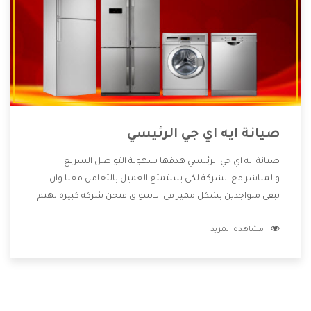
صيانة ايه اي جي الرئيسي
صيانة ايه اي جي الرئيسي هدفها سهولة التواصل السريع
والمباشر مع الشركة لكى يستمتع العميل بالتعامل معنا وان
نبقى متواجدين بشكل مميز فى الاسواق فنحن شركة كبيرة نهتم
بكل التفاصيل المهمة للعميل وان يستمتع بالخدمات التى تنفرد
مشاهدة المزيد
الشركة بها والتى تكون منها خدمة الصيانة التى تكون من أهم
الخدمات التى يرغب بها العميل لأنها تحافظ على كفاءة المنتج
كما أن شركة ايه اي جي تقدم لنا جميع الأجهزة التى نبحث عنها
وأقوى الأسعار التى تكون مناسبة لكثير من العملاء