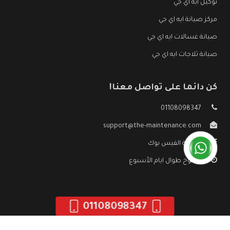
توكيل ايه اي جي
مركز صيانة ايه اي جي
صيانة غسالات ايه اي جي
صيانة ثلاجات ايه اي جي
كن دائما على تواصل معنا!
01108098347
support@the-maintenance.com
صفحة الفيس بوك
مفتوح طوال ايام الأسبوع
01108098347