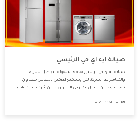
صيانة ايه اي جي الرئيسي
صيانة ايه اي جي الرئيسي هدفها سهولة التواصل السريع
والمباشر مع الشركة لكى يستمتع العميل بالتعامل معنا وان
نبقى متواجدين بشكل مميز فى الاسواق فنحن شركة كبيرة نهتم
بكل التفاصيل المهمة للعميل وان يستمتع بالخدمات التى تنفرد
مشاهدة المزيد
الشركة بها والتى تكون منها خدمة الصيانة التى تكون من أهم
الخدمات التى يرغب بها العميل لأنها تحافظ على كفاءة المنتج
كما أن شركة ايه اي جي تقدم لنا جميع الأجهزة التى نبحث عنها
وأقوى الأسعار التى تكون مناسبة لكثير من العملاء