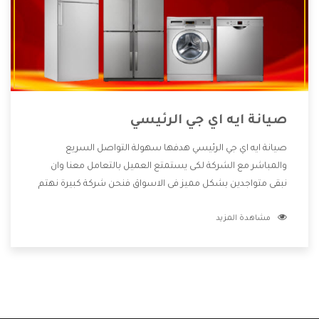
صيانة ايه اي جي الرئيسي
صيانة ايه اي جي الرئيسي هدفها سهولة التواصل السريع
والمباشر مع الشركة لكى يستمتع العميل بالتعامل معنا وان
نبقى متواجدين بشكل مميز فى الاسواق فنحن شركة كبيرة نهتم
بكل التفاصيل المهمة للعميل وان يستمتع بالخدمات التى تنفرد
مشاهدة المزيد
الشركة بها والتى تكون منها خدمة الصيانة التى تكون من أهم
الخدمات التى يرغب بها العميل لأنها تحافظ على كفاءة المنتج
كما أن شركة ايه اي جي تقدم لنا جميع الأجهزة التى نبحث عنها
وأقوى الأسعار التى تكون مناسبة لكثير من العملاء