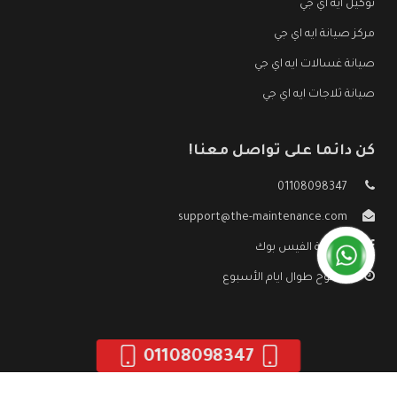
توكيل ايه اي جي
مركز صيانة ايه اي جي
صيانة غسالات ايه اي جي
صيانة ثلاجات ايه اي جي
كن دائما على تواصل معنا!
01108098347
support@the-maintenance.com
صفحة الفيس بوك
مفتوح طوال ايام الأسبوع
01108098347