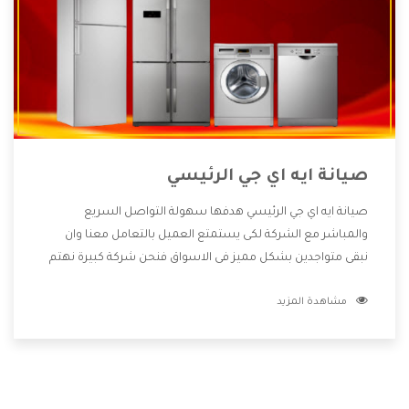
صيانة ايه اي جي الرئيسي
صيانة ايه اي جي الرئيسي هدفها سهولة التواصل السريع
والمباشر مع الشركة لكى يستمتع العميل بالتعامل معنا وان
نبقى متواجدين بشكل مميز فى الاسواق فنحن شركة كبيرة نهتم
بكل التفاصيل المهمة للعميل وان يستمتع بالخدمات التى تنفرد
مشاهدة المزيد
الشركة بها والتى تكون منها خدمة الصيانة التى تكون من أهم
الخدمات التى يرغب بها العميل لأنها تحافظ على كفاءة المنتج
كما أن شركة ايه اي جي تقدم لنا جميع الأجهزة التى نبحث عنها
وأقوى الأسعار التى تكون مناسبة لكثير من العملاء