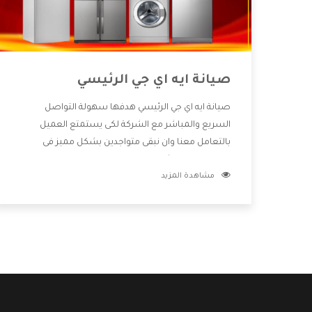
صيانة ايه اي جي الرئيسي
صيانة ايه اي جي الرئيسي هدفها سهولة التواصل
السريع والمباشر مع الشركة لكى يستمتع العميل
بالتعامل معنا وان نبقى متواجدين بشكل مميز فى
الاسواق فنحن شركة كبيرة نهتم بكل التفاصيل المهمة
مشاهدة المزيد
للعميل وان يستمتع بالخدمات التى تنفرد الشركة بها
والتى تكون منها خدمة الصيانة التى تكون من أهم
الخدمات التى يرغب بها العميل لأنها تحافظ على كفاءة
المنتج كما أن شركة ايه اي جي تقدم لنا جميع الأجهزة التى
نبحث عنها وأقوى الأسعار التى تكون مناسبة لكثير من
العملاء