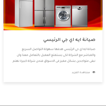
صيانة ايه اي جي الرئيسي
صيانة ايه اي جي الرئيسي هدفها سهولة التواصل السريع
والمباشر مع الشركة لكى يستمتع العميل بالتعامل معنا وان
نبقى متواجدين بشكل مميز فى الاسواق فنحن شركة كبيرة نهتم
بكل التفاصيل المهمة للعميل وان يستمتع بالخدمات التى تنفرد
مشاهدة المزيد
الشركة بها والتى تكون منها خدمة الصيانة التى تكون من أهم
الخدمات التى يرغب بها العميل لأنها تحافظ على كفاءة المنتج
كما أن شركة ايه اي جي تقدم لنا جميع الأجهزة التى نبحث عنها
وأقوى الأسعار التى تكون مناسبة لكثير من العملاء