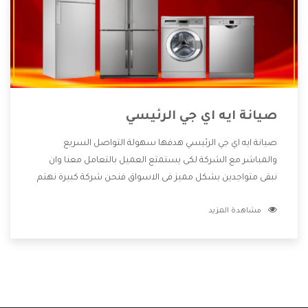
صيانة ايه اي جي الرئيسي
صيانة ايه اي جي الرئيسي هدفها سهولة التواصل السريع
والمباشر مع الشركة لكى يستمتع العميل بالتعامل معنا وان
نبقى متواجدين بشكل مميز فى الاسواق فنحن شركة كبيرة نهتم
بكل التفاصيل المهمة للعميل وان يستمتع بالخدمات التى تنفرد
مشاهدة المزيد
الشركة بها والتى تكون منها خدمة الصيانة التى تكون من أهم
الخدمات التى يرغب بها العميل لأنها تحافظ على كفاءة المنتج
كما أن شركة ايه اي جي تقدم لنا جميع الأجهزة التى نبحث عنها
وأقوى الأسعار التى تكون مناسبة لكثير من العملاء