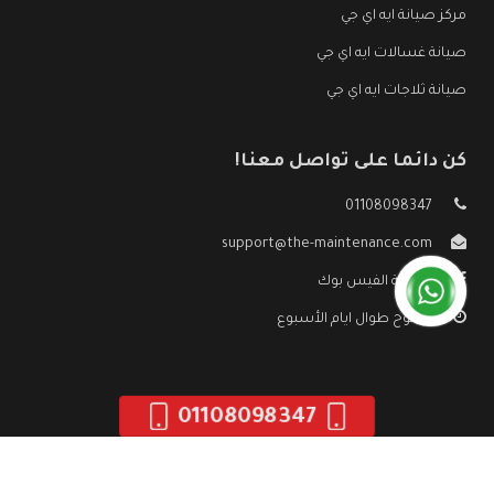
مركز صيانة ايه اي جي
صيانة غسالات ايه اي جي
صيانة ثلاجات ايه اي جي
كن دائما على تواصل معنا!
01108098347
support@the-maintenance.com
صفحة الفيس بوك
مفتوح طوال ايام الأسبوع
01108098347
جميع الحقوق محفوظه ©
صيانة ايه اي جي