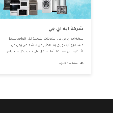
شركة ايه اي جي
شركة ايه اي جي من الشركات القديمة التى تتواجد بشكل
مستمر وثابت ويثق بها الكثير من الاشخاص وفى كل
الأجهزة التى تقدمها لأنها تعمل على تطوير كل ما يتوافر
فى الأسواق ولأنها شركة معروفة تهتم جدا بتوفير أفضل
مشاهدة المزيد
خدمات ما بعد البيع مع المنتجات وتقدم للعملاء أقوى
العروض والخصومات التى تسهل على المستهلك
الاستمتاع بشراء جميع ما نقدمه لكم معنا هتجد كل ما
هو جديد وأفضل