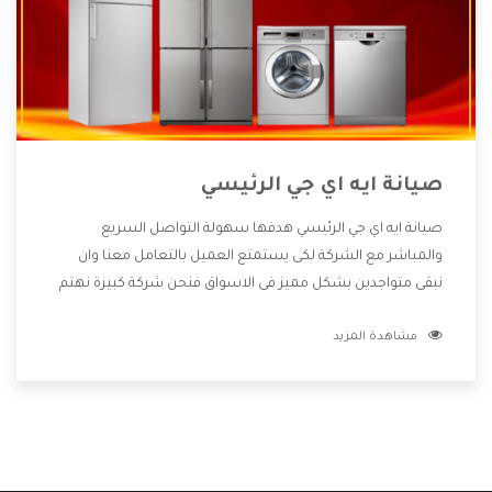
صيانة ايه اي جي الرئيسي
صيانة ايه اي جي الرئيسي هدفها سهولة التواصل السريع
والمباشر مع الشركة لكى يستمتع العميل بالتعامل معنا وان
نبقى متواجدين بشكل مميز فى الاسواق فنحن شركة كبيرة نهتم
بكل التفاصيل المهمة للعميل وان يستمتع بالخدمات التى تنفرد
مشاهدة المزيد
الشركة بها والتى تكون منها خدمة الصيانة التى تكون من أهم
الخدمات التى يرغب بها العميل لأنها تحافظ على كفاءة المنتج
كما أن شركة ايه اي جي تقدم لنا جميع الأجهزة التى نبحث عنها
وأقوى الأسعار التى تكون مناسبة لكثير من العملاء