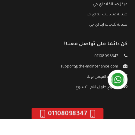
مركز صيانة ايه اي جي
صيانة غسالات ايه اي جي
صيانة ثلاجات ايه اي جي
كن دائما على تواصل معنا!
01108098347
support@the-maintenance.com
صفحة الفيس بوك
مفتوح طوال ايام الأسبوع
01108098347
جميع الحقوق محفوظه ©
صيانة ايه اي جي