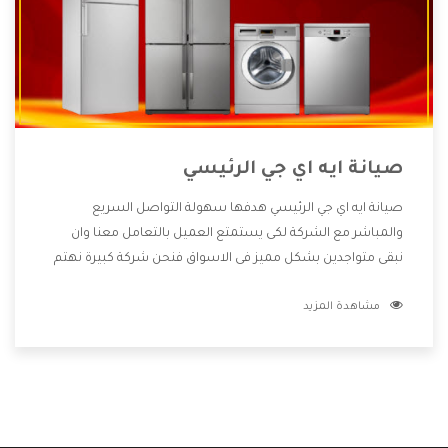
صيانة ايه اي جي الرئيسي
صيانة ايه اي جي الرئيسي هدفها سهولة التواصل السريع
والمباشر مع الشركة لكى يستمتع العميل بالتعامل معنا وان
نبقى متواجدين بشكل مميز فى الاسواق فنحن شركة كبيرة نهتم
بكل التفاصيل المهمة للعميل وان يستمتع بالخدمات التى تنفرد
مشاهدة المزيد
الشركة بها والتى تكون منها خدمة الصيانة التى تكون من أهم
الخدمات التى يرغب بها العميل لأنها تحافظ على كفاءة المنتج
كما أن شركة ايه اي جي تقدم لنا جميع الأجهزة التى نبحث عنها
وأقوى الأسعار التى تكون مناسبة لكثير من العملاء