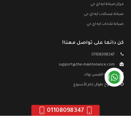
مركز صيانة ايه اي جي
صيانة غسالات ايه اي جي
صيانة ثلاجات ايه اي جي
كن دائما على تواصل معنا!
01108098347
support@the-maintenance.com
صفحة الفيس بوك
مفتوح طوال ايام الأسبوع
01108098347
جميع الحقوق محفوظه ©
صيانة ايه اي جي