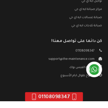
توكيل ايه اي جي
مركز صيانة ايه اي جي
صيانة غسالات ايه اي جي
صيانة ثلاجات ايه اي جي
كن دائما على تواصل معنا!
01108098347
support@the-maintenance.com
صفحة الفيس بوك
مفتوح طوال ايام الأسبوع
01108098347