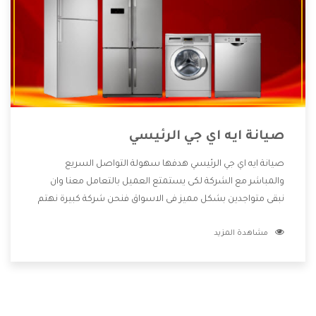
صيانة ايه اي جي الرئيسي
صيانة ايه اي جي الرئيسي هدفها سهولة التواصل السريع
والمباشر مع الشركة لكى يستمتع العميل بالتعامل معنا وان
نبقى متواجدين بشكل مميز فى الاسواق فنحن شركة كبيرة نهتم
بكل التفاصيل المهمة للعميل وان يستمتع بالخدمات التى تنفرد
مشاهدة المزيد
الشركة بها والتى تكون منها خدمة الصيانة التى تكون من أهم
الخدمات التى يرغب بها العميل لأنها تحافظ على كفاءة المنتج
كما أن شركة ايه اي جي تقدم لنا جميع الأجهزة التى نبحث عنها
وأقوى الأسعار التى تكون مناسبة لكثير من العملاء