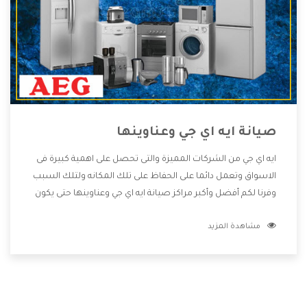
صيانة ايه اي جي وعناوينها
ايه اي جي من الشركات المميزة والتى تحصل على اهمية كبيرة فى
الاسواق وتعمل دائما على الحفاظ على تلك المكانه ولتلك السبب
وفرنا لكم أفضل وأكبر مراكز صيانة ايه اي جي وعناوينها حتى يكون
قريب من كل العملاء ويستطيع القيام بتصليح جميع المنتجات
مشاهدة المزيد
دون اى ازعاج كما أننا نهتم بكل ما يحتاجه المستهلك لكى نحافظ
على ثقتهم بنا ،وهتستمتع بأقوى العروض والخدمات ما بعد البيع
التى ترضى العميل