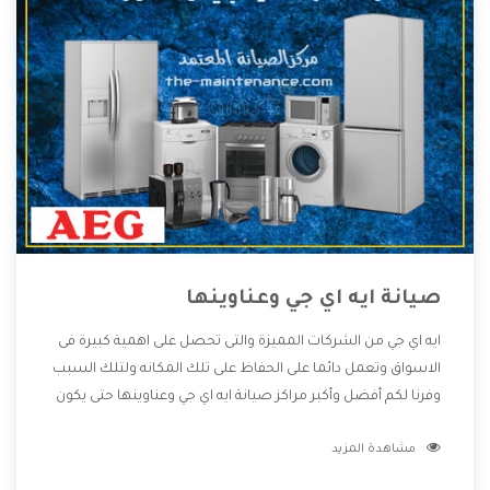
صيانة ايه اي جي وعناوينها
ايه اي جي من الشركات المميزة والتى تحصل على اهمية كبيرة فى
الاسواق وتعمل دائما على الحفاظ على تلك المكانه ولتلك السبب
وفرنا لكم أفضل وأكبر مراكز صيانة ايه اي جي وعناوينها حتى يكون
قريب من كل العملاء ويستطيع القيام بتصليح جميع المنتجات
مشاهدة المزيد
دون اى ازعاج كما أننا نهتم بكل ما يحتاجه المستهلك لكى نحافظ
على ثقتهم بنا ،وهتستمتع بأقوى العروض والخدمات ما بعد البيع