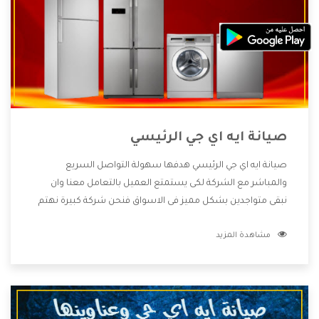
صيانة ايه اي جي الرئيسي
صيانة ايه اي جي الرئيسي هدفها سهولة التواصل السريع
والمباشر مع الشركة لكى يستمتع العميل بالتعامل معنا وان
نبقى متواجدين بشكل مميز فى الاسواق فنحن شركة كبيرة نهتم
بكل التفاصيل المهمة للعميل وان يستمتع بالخدمات التى تنفرد
مشاهدة المزيد
الشركة بها والتى تكون منها خدمة الصيانة التى تكون من أهم
الخدمات التى يرغب بها العميل لأنها تحافظ على كفاءة المنتج
كما أن شركة ايه اي جي تقدم لنا جميع الأجهزة التى نبحث عنها
وأقوى الأسعار التى تكون مناسبة لكثير من العملاء