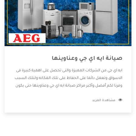
صيانة ايه اي جي وعناوينها
ايه اي جي من الشركات المميزة والتى تحصل على اهمية كبيرة فى
الاسواق وتعمل دائما على الحفاظ على تلك المكانه ولتلك السبب
وفرنا لكم أفضل وأكبر مراكز صيانة ايه اي جي وعناوينها حتى يكون
قريب من كل العملاء ويستطيع القيام بتصليح جميع المنتجات
مشاهدة المزيد
دون اى ازعاج كما أننا نهتم بكل ما يحتاجه المستهلك لكى نحافظ
على ثقتهم بنا ،وهتستمتع بأقوى العروض والخدمات ما بعد البيع
التى ترضى العميل