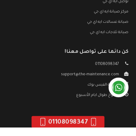
توكيل ايه اي جي
مركز صيانة ايه اي جي
صيانة غسالات ايه اي جي
صيانة ثلاجات ايه اي جي
كن دائما على تواصل معنا!
01108098347
support@the-maintenance.com
صفحة الفيس بوك
مفتوح طوال ايام الأسبوع
01108098347